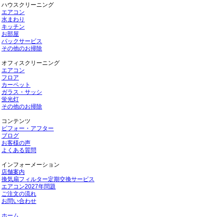
ハウスクリーニング
エアコン
水まわり
キッチン
お部屋
パックサービス
その他のお掃除
オフィスクリーニング
エアコン
フロア
カーペット
ガラス・サッシ
蛍光灯
その他のお掃除
コンテンツ
ビフォー・アフター
ブログ
お客様の声
よくある質問
インフォーメーション
店舗案内
換気扇フィルター定期交換サービス
エアコン2027年問題
ご注文の流れ
お問い合わせ
ホーム