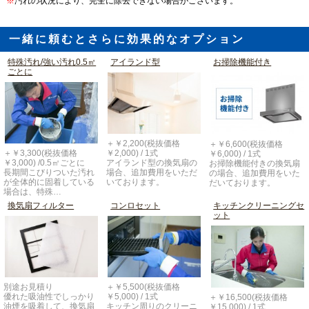
※
汚れの状況により、完全に除去できない場合がございます。
一緒に頼むとさらに効果的なオプション
特殊汚れ/強い汚れ0.5㎡
アイランド型
お掃除機能付き
ごとに
＋￥2,200(税抜価格
＋￥6,600(税抜価格
＋￥3,300(税抜価格
￥2,000) / 1式
￥6,000) / 1式
￥3,000) /0.5㎡ごとに
アイランド型の換気扇の
お掃除機能付きの換気扇
長期間こびりついた汚れ
場合、追加費用をいただ
の場合、追加費用をいた
が全体的に固着している
いております。
だいております。
場合は、特殊…
換気扇フィルター
コンロセット
キッチンクリーニングセ
ット
別途お見積り
＋￥5,500(税抜価格
優れた吸油性でしっかり
￥5,000) / 1式
＋￥16,500(税抜価格
油煙を吸着して、換気扇
キッチン周りのクリーニ
￥15,000) / 1式