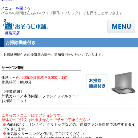
メニューを閉じる
パネルの開閉は左右のスワイプ操作（フリック）でも行うことができます
姫路東店
お掃除機能付き
お掃除機能付きの換気扇の場合、追加費用をいただいております。
サービス情報
価格：
+￥6,600(税抜価格￥6,000) / 1式
作業時間：約30分
【作業範囲】
外装カバー／本体内部／ファン／フィルター／
お掃除ユニット
こちらのメニューはオプションです。
単体でのご注文は出来ませんので予めご了承ください。
※
Panasonic、リンナイ、クリナップなどの、送風ファンを自動で洗浄するタイ
プをさします。
※
換気扇クリーニングと併用してご注文ください。