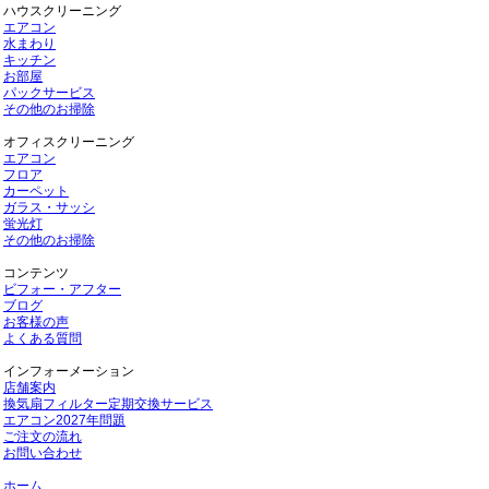
ハウスクリーニング
エアコン
水まわり
キッチン
お部屋
パックサービス
その他のお掃除
オフィスクリーニング
エアコン
フロア
カーペット
ガラス・サッシ
蛍光灯
その他のお掃除
コンテンツ
ビフォー・アフター
ブログ
お客様の声
よくある質問
インフォーメーション
店舗案内
換気扇フィルター定期交換サービス
エアコン2027年問題
ご注文の流れ
お問い合わせ
ホーム