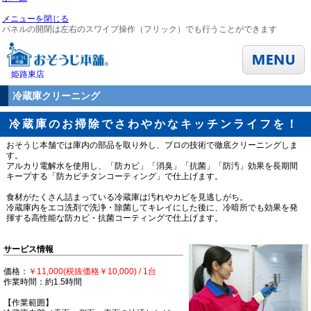
メニューを閉じる
パネルの開閉は左右のスワイプ操作（フリック）でも行うことができます
姫路東店
冷蔵庫クリーニング
冷蔵庫のお掃除でさわやかなキッチンライフを！
おそうじ本舗では庫内の部品を取り外し、プロの技術で徹底クリーニングしま
す。
アルカリ電解水を使用し、「防カビ」「消臭」「抗菌」「防汚」効果を長期間
キープする「防カビチタンコーティング」で仕上げます。
食材がたくさん詰まっている冷蔵庫は汚れやカビを見逃しがち。
冷蔵庫内をエコ洗剤で洗浄・除菌してキレイにした後に、冷暗所でも効果を発
揮する高性能な防カビ・抗菌コーティングで仕上げます。
サービス情報
価格：
￥11,000(税抜価格￥10,000) / 1台
作業時間：約1.5時間
【作業範囲】