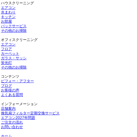
ハウスクリーニング
エアコン
水まわり
キッチン
お部屋
パックサービス
その他のお掃除
オフィスクリーニング
エアコン
フロア
カーペット
ガラス・サッシ
蛍光灯
その他のお掃除
コンテンツ
ビフォー・アフター
ブログ
お客様の声
よくある質問
インフォーメーション
店舗案内
換気扇フィルター定期交換サービス
エアコン2027年問題
ご注文の流れ
お問い合わせ
ホーム