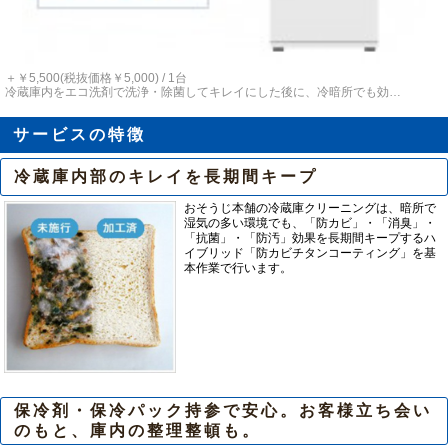
＋￥5,500(税抜価格￥5,000) / 1台
冷蔵庫内をエコ洗剤で洗浄・除菌してキレイにした後に、冷暗所でも効…
サービスの特徴
冷蔵庫内部のキレイを長期間キープ
おそうじ本舗の冷蔵庫クリーニングは、暗所で
湿気の多い環境でも、「防カビ」・「消臭」・
「抗菌」・「防汚」効果を長期間キープするハ
イブリッド「防カビチタンコーティング」を基
本作業で行います。
保冷剤・保冷パック持参で安心。お客様立ち会い
のもと、庫内の整理整頓も。