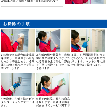
冷蔵庫内部／天面・側面・表面の油汚れなど
お掃除の手順
1.移動できる場合は冷蔵庫
2.内部の棚や野菜室、自動
3.庫内を界面活性剤を含ま
を移動し、冷蔵庫まわりを
製氷機の給水タンクなど外
ない安心、安全な洗剤で洗
しっかり養生します。冷蔵
せる部品を全て外し、部品
浄します。パッキン等の細
庫内の物を保冷バッグ等に
を丁寧に洗浄・しっかり拭
かい部分まで洗浄します。
すべて出します。
きあげます。
4.乾燥後、内部を防カビチ
5.棚等の部品、庫内の商品
タンコーティングで仕上げ
を戻します。最後は全体を
ます。
拭きあげてサービス完了で