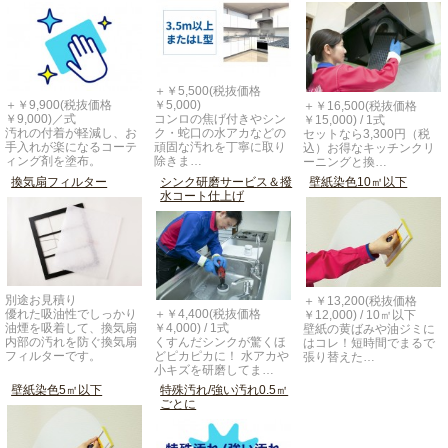
＋￥5,500(税抜価格
＋￥9,900(税抜価格
￥5,000)
＋￥16,500(税抜価格
￥9,000)／式
コンロの焦げ付きやシン
￥15,000) / 1式
汚れの付着が軽減し、お
ク・蛇口の水アカなどの
セットなら3,300円（税
手入れが楽になるコーテ
頑固な汚れを丁寧に取り
込）お得なキッチンクリ
ィング剤を塗布。
除きま…
ーニングと換…
換気扇フィルター
シンク研磨サービス＆撥
壁紙染色10㎡以下
水コート仕上げ
別途お見積り
＋￥13,200(税抜価格
優れた吸油性でしっかり
＋￥4,400(税抜価格
￥12,000) / 10㎡以下
油煙を吸着して、換気扇
￥4,000) / 1式
壁紙の黄ばみや油ジミに
内部の汚れを防ぐ換気扇
くすんだシンクが驚くほ
はコレ！短時間でまるで
フィルターです。
どピカピカに！ 水アカや
張り替えた…
小キズを研磨してま…
壁紙染色5㎡以下
特殊汚れ/強い汚れ0.5㎡
ごとに