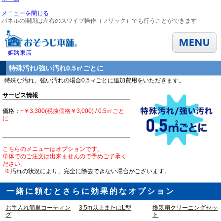
メニューを閉じる
パネルの開閉は左右のスワイプ操作（フリック）でも行うことができます
姫路東店
特殊汚れ/強い汚れ0.5㎡ごとに
特殊な汚れ、強い汚れの場合0.5㎡ごとに追加費用をいただきます。
サービス情報
価格：
+￥3,300(税抜価格￥3,000) / 0.5㎡ごと
に
こちらのメニューはオプションです。
単体でのご注文は出来ませんので予めご了承く
ださい。
※
汚れの状況により、完全に除去できない場合がございます。
一緒に頼むとさらに効果的なオプション
お手入れ簡単コーティン
3.5m以上またはL型
換気扇クリーニングセッ
グ
ト