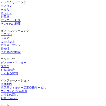
ハウスクリーニング
エアコン
水まわり
キッチン
お部屋
パックサービス
その他のお掃除
オフィスクリーニング
エアコン
フロア
カーペット
ガラス・サッシ
蛍光灯
その他のお掃除
コンテンツ
ビフォー・アフター
ブログ
お客様の声
よくある質問
インフォーメーション
店舗案内
換気扇フィルター定期交換サービス
エアコン2027年問題
ご注文の流れ
お問い合わせ
ホーム