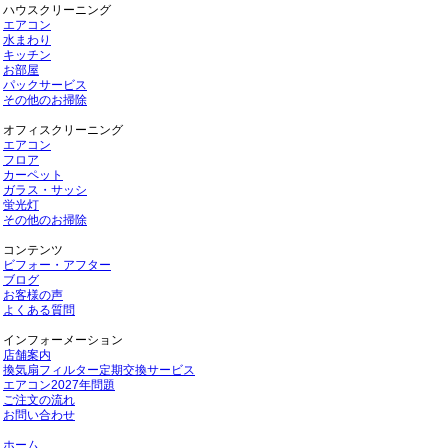
ハウスクリーニング
エアコン
水まわり
キッチン
お部屋
パックサービス
その他のお掃除
オフィスクリーニング
エアコン
フロア
カーペット
ガラス・サッシ
蛍光灯
その他のお掃除
コンテンツ
ビフォー・アフター
ブログ
お客様の声
よくある質問
インフォーメーション
店舗案内
換気扇フィルター定期交換サービス
エアコン2027年問題
ご注文の流れ
お問い合わせ
ホーム