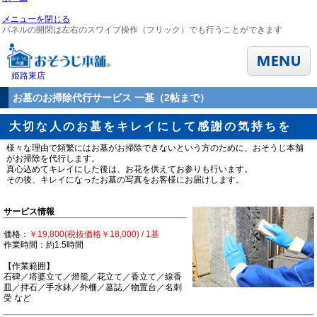
メニューを閉じる
パネルの開閉は左右のスワイプ操作（フリック）でも行うことができます
姫路東店
お墓のお掃除代行サービス 一基（2帖まで）
大切な人のお墓をキレイにして感謝の気持ちを
様々な理由で頻繁にはお墓がお掃除できないという方のために、おそうじ本舗
がお掃除を代行します。
真心込めてキレイにした後は、お花を供えてお参りも行います。
その後、キレイになったお墓の写真をお客様にお届けします。
サービス情報
価格：
￥19,800(税抜価格￥18,000) / 1基
作業時間：約1.5時間
【作業範囲】
石碑／塔婆立て／燈籠／花立て／香立て／線香
皿／拝石／手水鉢／外柵／墓誌／物置台／名刺
受 など