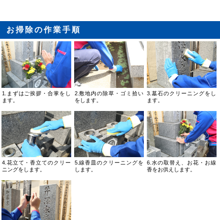
お掃除の作業手順
1.まずはご挨拶・合掌をし
2.敷地内の除草・ゴミ拾い
3.墓石のクリーニングをし
ます。
をします。
ます。
4.花立て・香立てのクリー
5.線香皿のクリーニングを
6.水の取替え、お花・お線
ニングをします。
します。
香をお供えします。