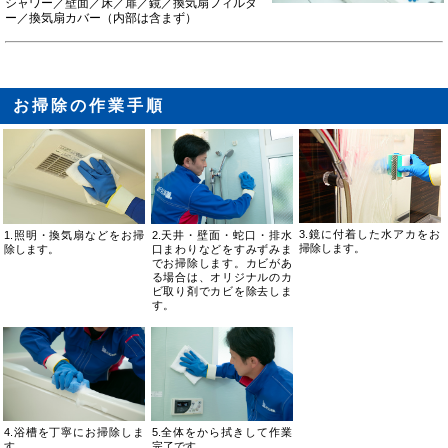
シャワー／壁面／床／扉／鏡／換気扇フィルタ
ー／換気扇カバー（内部は含まず）
お掃除の作業手順
3.鏡に付着した水アカをお
2.天井・壁面・蛇口・排水
1.照明・換気扇などをお掃
掃除します。
口まわりなどをすみずみま
除します。
でお掃除します。カビがあ
る場合は、オリジナルのカ
ビ取り剤でカビを除去しま
す。
4.浴槽を丁寧にお掃除しま
5.全体をから拭きして作業
す。
完了です。