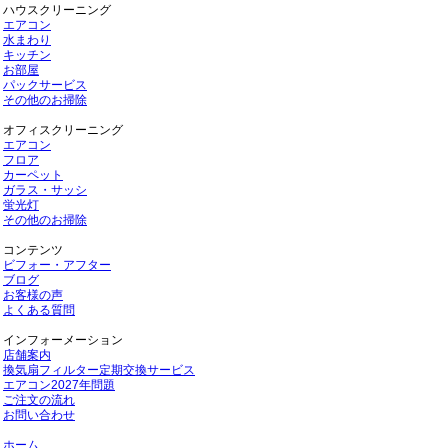
ハウスクリーニング
エアコン
水まわり
キッチン
お部屋
パックサービス
その他のお掃除
オフィスクリーニング
エアコン
フロア
カーペット
ガラス・サッシ
蛍光灯
その他のお掃除
コンテンツ
ビフォー・アフター
ブログ
お客様の声
よくある質問
インフォーメーション
店舗案内
換気扇フィルター定期交換サービス
エアコン2027年問題
ご注文の流れ
お問い合わせ
ホーム