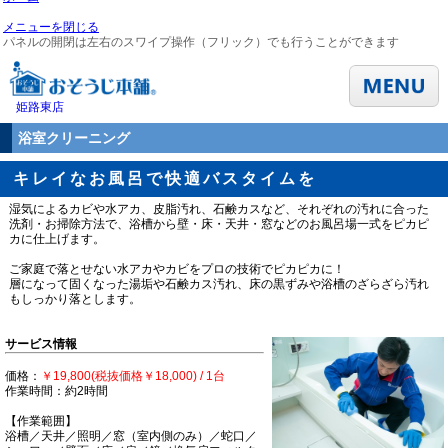
メニューを閉じる
パネルの開閉は左右のスワイプ操作（フリック）でも行うことができます
姫路東店
浴室クリーニング
キレイなお風呂で快適バスタイムを
湿気によるカビや水アカ、皮脂汚れ、石鹸カスなど、それぞれの汚れに合った
洗剤・お掃除方法で、浴槽から壁・床・天井・窓などのお風呂場一式をピカピ
カに仕上げます。
ご家庭で落とせない水アカやカビをプロの技術でピカピカに！
層になって固くなった湯垢や石鹸カス汚れ、床の黒ずみや浴槽のざらざら汚れ
もしっかり落とします。
サービス情報
価格：
￥19,800(税抜価格￥18,000) / 1台
作業時間：約2時間
【作業範囲】
浴槽／天井／照明／窓（室内側のみ）／蛇口／