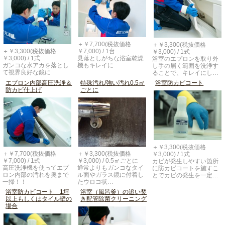
＋￥7,700(税抜価格
＋￥3,300(税抜価格
＋￥3,300(税抜価格
￥7,000) / 1台
￥3,000) / 1式
￥3,000) / 1式
見落としがちな浴室乾燥
浴室のエプロンを取り外
ガンコな水アカを落とし
機もキレイに
し手の届く範囲を洗浄す
て視界良好な鏡に
ることで、キレイにし…
エプロン内部高圧洗浄＆
特殊汚れ/強い汚れ0.5㎡
浴室防カビコート
防カビ仕上げ
ごとに
＋￥3,300(税抜価格
＋￥7,700(税抜価格
＋￥3,300(税抜価格
￥3,000) / 1式
￥7,000) / 1式
￥3,000) / 0.5㎡ごとに
カビが発生しやすい箇所
高圧洗浄機を使ってエプ
通常よりもガンコなタイ
に防カビコートを施すこ
ロン内部の汚れを奥まで
ル面やガラス鏡に付着し
とでカビの発生を一定…
一掃！！
たウロコ状…
浴室防カビコート 1坪
浴室（風呂釜）の追い焚
以上もしくはタイル壁の
き配管除菌クリーニング
場合