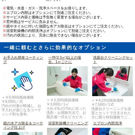
※
電気・水道・ガス・洗浄スペースをお借りします。
※
エプロン内部はオプションにて別途ご注文ください。
※
サービス内容と価格は予告無く変更する場合がございます。
※
窓外面はサービスに含みません。
※
鏡やタイルに付いた強固な水アカ除去はオプションにてご注文ください。
※
浴室乾燥機の内部洗浄はオプションにて別途ご注文ください。
※
汚れの状況により、完全に除去できない場合がございます。
一緒に頼むとさらに効果的なオプション
お手入れ簡単コーティン
一坪(3,3㎡)以上の場
洗面台クリーニングセッ
グ
合、1㎡ごとに
ト
＋￥9,900(税抜価格
＋￥3,300(税抜価格
＋￥8,250(税抜価格
￥9,000)／式
￥3,000) / 1㎡
￥7,500) / 1式
汚れの付着が軽減し、お
それぞれの汚れに合った
洗面台クリーニングを浴
手入れが楽になるコーテ
洗剤・お掃除方法で、お
室とセットで注文された
ィング剤を塗布。
風呂場一式をピカピカ…
方に限り特別価格でご…
鏡の水アカ除去＆コーテ
浴室乾燥機クリーニング
エプロン内部洗浄
ィング仕上げ