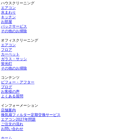
ハウスクリーニング
エアコン
水まわり
キッチン
お部屋
パックサービス
その他のお掃除
オフィスクリーニング
エアコン
フロア
カーペット
ガラス・サッシ
蛍光灯
その他のお掃除
コンテンツ
ビフォー・アフター
ブログ
お客様の声
よくある質問
インフォーメーション
店舗案内
換気扇フィルター定期交換サービス
エアコン2027年問題
ご注文の流れ
お問い合わせ
ホーム