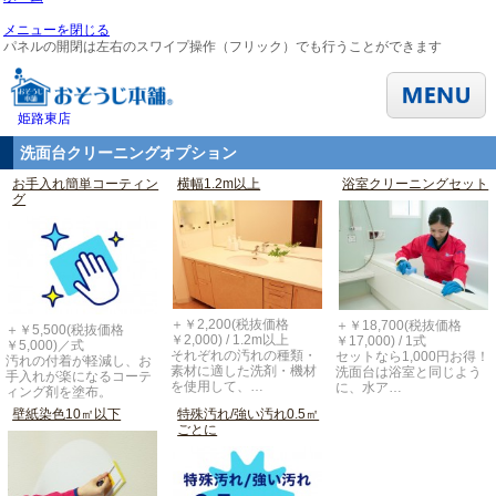
メニューを閉じる
パネルの開閉は左右のスワイプ操作（フリック）でも行うことができます
姫路東店
洗面台クリーニングオプション
お手入れ簡単コーティン
横幅1.2m以上
浴室クリーニングセット
グ
＋￥2,200(税抜価格
＋￥18,700(税抜価格
＋￥5,500(税抜価格
￥2,000) / 1.2m以上
￥17,000) / 1式
￥5,000)／式
それぞれの汚れの種類・
セットなら1,000円お得！
汚れの付着が軽減し、お
素材に適した洗剤・機材
洗面台は浴室と同じよう
手入れが楽になるコーテ
を使用して、…
に、水ア…
ィング剤を塗布。
壁紙染色10㎡以下
特殊汚れ/強い汚れ0.5㎡
ごとに