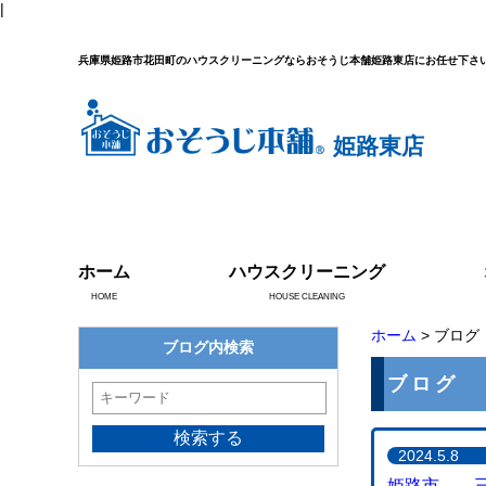
|
兵庫県姫路市花田町のハウスクリーニングならおそうじ本舗姫路東店にお任せ下さ
姫路東店
ホーム
ハウスクリーニング
HOME
HOUSE CLEANING
ホーム
> ブログ
ブログ内検索
ブログ
2024.5.8
姫路市 三