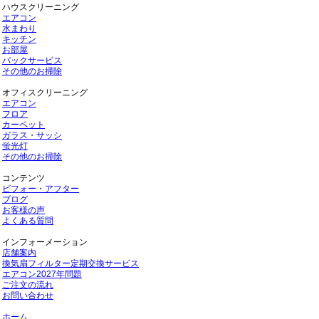
ハウスクリーニング
エアコン
水まわり
キッチン
お部屋
パックサービス
その他のお掃除
オフィスクリーニング
エアコン
フロア
カーペット
ガラス・サッシ
蛍光灯
その他のお掃除
コンテンツ
ビフォー・アフター
ブログ
お客様の声
よくある質問
インフォーメーション
店舗案内
換気扇フィルター定期交換サービス
エアコン2027年問題
ご注文の流れ
お問い合わせ
ホーム